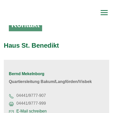
Kontakt
Haus St. Benedikt
Bernd Mekelnborg
Quartiersleitung Bakum/Langförden/Visbek
04441/9777-907
04441/9777-999
E-Mail schreiben