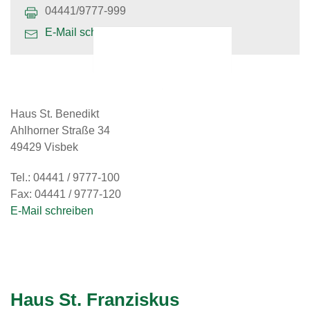
04441/9777-999
E-Mail schreiben
Haus St. Benedikt
Ahlhorner Straße 34
49429 Visbek
Tel.: 04441 / 9777-100
Fax: 04441 / 9777-120
E-Mail schreiben
Haus St. Franziskus