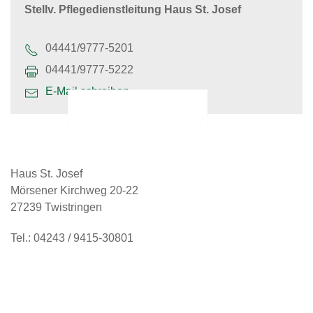
Stellv. Pflegedienstleitung Haus St. Josef
04441/9777-5201
04441/9777-5222
E-Mail schreiben
Haus St. Josef
Mörsener Kirchweg 20-22
27239 Twistringen
Tel.: 04243 / 9415-30801